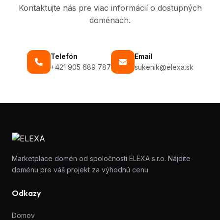
Kontaktujte nás pre viac informácií o dostupných
doménach.
Telefón
Email
+421 905 689 787
sukenik@elexa.sk
Marketplace domén od spoločnosti ELEXA s.r.o. Nájdite
doménu pre váš projekt za výhodnú cenu.
Odkazy
Domov